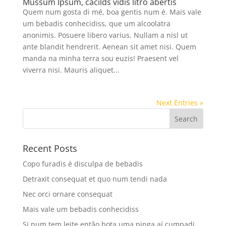
Mussum Ipsum, cacilds vidis litro abertis
Quem num gosta di mé, boa gentis num é. Mais vale
um bebadis conhecidiss, que um alcoolatra
anonimis. Posuere libero varius. Nullam a nisl ut
ante blandit hendrerit. Aenean sit amet nisi. Quem
manda na minha terra sou euzis! Praesent vel
viverra nisi. Mauris aliquet...
Next Entries »
Recent Posts
Copo furadis é disculpa de bebadis
Detraxit consequat et quo num tendi nada
Nec orci ornare consequat
Mais vale um bebadis conhecidiss
Si num tem leite então bota uma pinga aí cumpadi